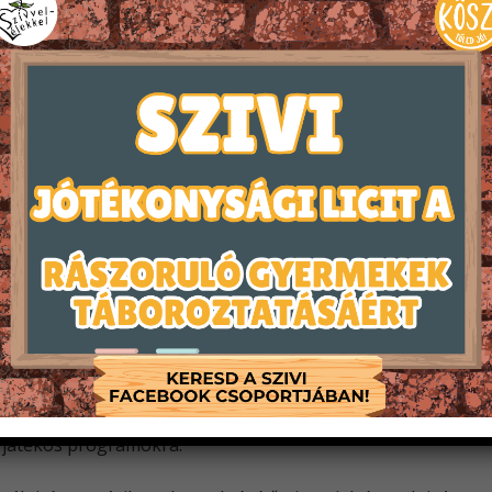
zlengben kapcsolódik össze, mint a „köszönöm” és a „sz
z a kézben járnak. A Keresztény Önkéntesek Szövetsége az
i a Szívvel-Lélekkel a Gyermekekért és Fiatalokért Alapít
i pályázatot és biztosít támogatást, hogy részt tudjanak 
 a középiskolásoknak, a leendő táborszervezők fiatal generác
áshoz.
 a táborozó korosztályból kinövő és arra alkalmas fiatalok 
 két évfolyamnyi (kétszer 5 napos) intenzív tréninganyaggá
ségeiket és fejlesztendő területeiket. Beszélünk az önkénte
nak a tábor célcsoportjainak korosztályi sajátosságairól, é
a játékos programokra.