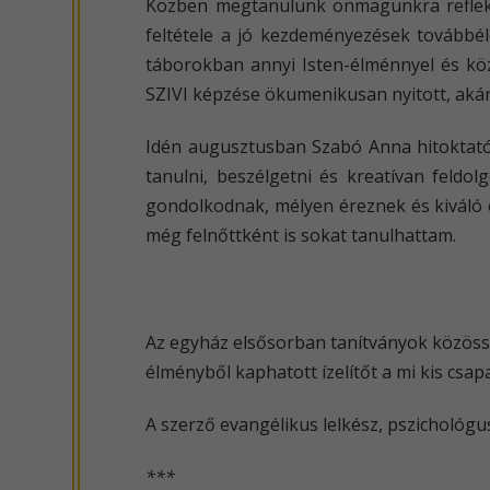
Közben megtanulunk önmagunkra reflektá
feltétele a jó kezdeményezések továbbél
táborokban annyi Isten-élménnyel és kö
SZIVI képzése ökumenikusan nyitott, aká
Idén augusztusban Szabó Anna hitoktatóv
tanulni, beszélgetni és kreatívan feldo
gondolkodnak, mélyen éreznek és kiváló
még felnőttként is sokat tanulhattam.
Az egyház elsősorban tanítványok közösség
élményből kaphatott ízelítőt a mi kis csap
A szerző evangélikus lelkész, pszichológu
***