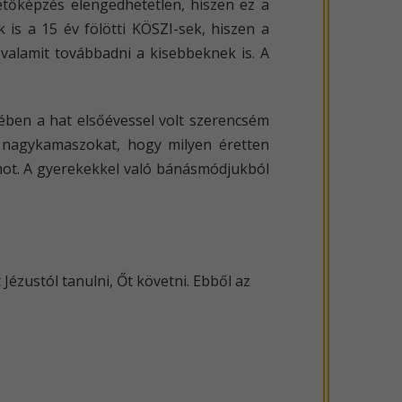
tőképzés elengedhetetlen, hiszen ez a
is a 15 év fölötti KÖSZI-sek, hiszen a
alamit továbbadni a kisebbeknek is. A
ében a hat elsőévessel volt szerencsém
 a nagykamaszokat, hogy milyen éretten
ot. A gyerekekkel való bánásmódjukból
ézustól tanulni, Őt követni. Ebből az