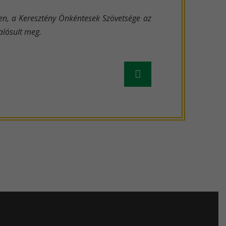
ében, a Keresztény Önkéntesek Szövetsége az
alósult meg.
Régebbi
hír