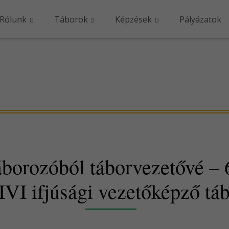
Rólunk
Táborok
Képzések
Pályázatok
borozóból táborvezetővé – 
IVI ifjúsági vezetőképző tá