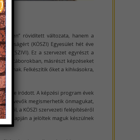
ívesen” rövidített változata, hanem a
 Ifjúságért (KÖSZI) Egyesület hét éve
vány (SZIVI). Ez a szervezet egyrészt a
venni a táborokban, másrészt képzéseket
iójának. Felkészítik őket a kihívásokra,
részére íródott. A képzési program évek
. A résztvevők megismerhetik önmagukat,
sségről, a KÖSZI szervezeti felépítéséről
s ez alapján a jelöltek maguk készülnek