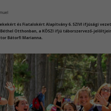
ámuel
mekekért és Fiatalokért Alapítvány 6. SZIVI ifjúsági vez
 Béthel Otthonban, a KÖSZI ifjú táborszervező-jelöltjei
tor Bátorfi Marianna.