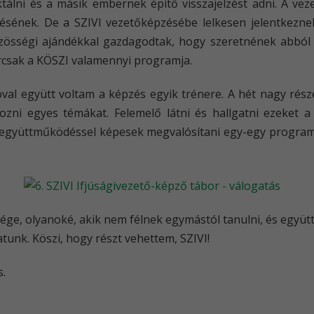
lni és a másik embernek építő visszajelzést adni. A veze
ésének. De a SZIVI vezetőképzésébe lelkesen jelentkeznek 
zösségi ajándékkal gazdagodtak, hogy szeretnének abból v
rcsak a KÖSZI valamennyi programja.
al együtt voltam a képzés egyik trénere. A hét nagy rész
lgozni egyes témákat. Felemelő látni és hallgatni ezeket
 együttműködéssel képesek megvalósítani egy-egy program
e, olyanoké, akik nem félnek egymástól tanulni, és együtt J
atunk. Köszi, hogy részt vehettem, SZIVI!
s.