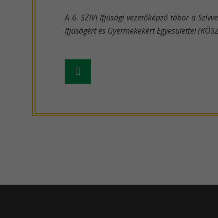
A 6. SZIVI Ifjúsági vezetőképző tábor a Szív
Ifjúságért és Gyermekekért Egyesülettel (KÖS
Frissebb
hír