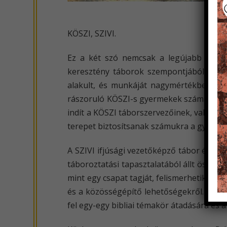
KÖSZI, SZIVI.
Ez a két szó nemcsak a legújabb kori s
keresztény táborok szempontjából is ké
alakult, és munkáját nagymértékben segít
rászoruló KÖSZI-s gyermekek számára ír k
indít a KÖSZI táborszervezőinek, valamint
terepet biztosítsanak számukra a gyakorl
A SZIVI ifjúsági vezetőképző tábor éppen
táboroztatási tapasztalatából állt össze
mint egy csapat tagját, felismerhetik erős
és a közösségépítő lehetőségekről. Tanul
fel egy-egy bibliai témakör átadására és 