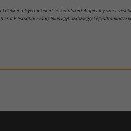
vel-Lélekkel a Gyermekekért és Fiatalokért Alapítvány szervezés
ZI) és a Piliscsabai Evangélikus Egyházközséggel együttműködve v