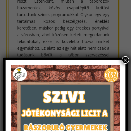
részt. Esténként, miután a táborozók
hazamentek, közös csapatépítő lazítást
tartottunk színes programokkal. Olykor egy-egy
tartalmas közös beszélgetés, éneklés
keretében, máskor pedig egy érdekes portyával
a városban, ahol közösen kellett megoldanunk
feladatokat, ezzel is közelebb hozva minket
egymáshoz. Ez alatt az egy hét alatt nem csak a
tudásunk bővült a tábor szervezéssel
×
kapcsolatban, hanem megtanultunk együtt, egy
csapatként dolgozni, rengeteg jó élményt és új
barátot szereztünk.
A másodéveseknek volt még egy nagy feladata:
a tábor folyamán hospitálniuk kellett két
programon. Ez azt jelenti, hogy meg kellett
figyelniük az adott programot, és jegyzeteket
kellett készíteniük az észrevételeikről,
tapasztalataikról. Amellett, hogy izgalmas
kihívást jelentett a feladat, néha igen fárasztó