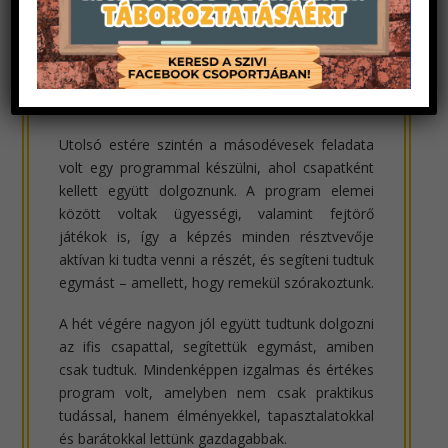
volt, hiszen minden apró részletre igyekeztünk
figyelni, ugyanakkor nagyon hasznos is, hiszen
olyan helyzeteket, megoldásokat láthattunk,
amikre sokat építhetünk a későbbi
programszervezésekben és -vezetésekben.
Utolsó estére szintén a másodévesek feladata
volt egy programmal készülni, ahol csapatként
kellett együtt dolgoznunk. A program elemei
között voltak ügyességi, valamint fejtörő
játékok is, így a képzés minden résztvevője
aktívan ki tudta venni a részét, és segíteni tudtuk
egymást – amellett, hogy remekül szórakoztunk.
A hét végére nagyon jól együtt tudtunk dolgozni
az ifis csapattal, segítettük egymást, amiben
csak tudtuk. Mindenképpen izgalmas és értékes
program volt, amelyben nem csak praktikus
tudással, hanem élményekkel, tapasztalatokkal
és barátokkal lettünk gazdagabbak.