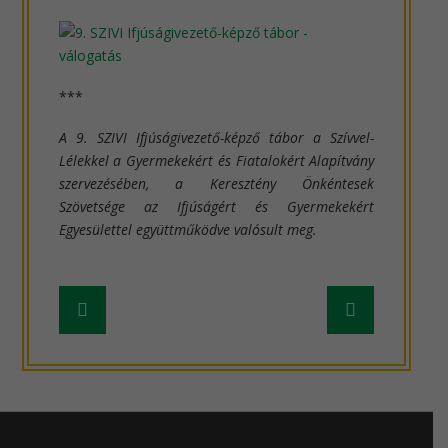
***
A 9. SZIVI Ifjúságivezető-képző tábor a Szívvel-
Lélekkel a Gyermekekért és Fiatalokért Alapítvány
szervezésében, a Keresztény Önkéntesek
Szövetsége az Ifjúságért és Gyermekekért
Egyesülettel együttműködve valósult meg.
Frissebb
Régebbi
hír
hír