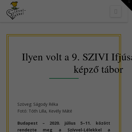
To
th
Navi
W
Ilyen volt a 9. SZIVI Ifjú
képző tábor
Szöveg: Ságody Réka
Fotó: Tóth Lilla, Kevély Máté
Budapest – 2020. július 5–11. között
rendezte meg a Szívvel-Lélekkel a