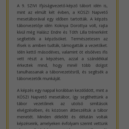
A 9. SZIVI Ifjúságivezető-képző tábort idén is,
mint az elmúlt két évben, a KÖSZI Napvető
mesetáborával egy időben tartották. A képzés
táborvezetője idén Koknya Dorottya volt, rajta
kívül még Halász Endre és Tóth Lilla trénerként
segítették a képzősöket. Természetesen az
ifisek is amiben tudták, támogatták a vezetőket.
Idén kettő másodéves, valamint öt elsőéves ifis
vett részt a képzésen, azzal a szándékkal
érkeztek mind, hogy minél több dolgot
tanulhassanak a táborvezetésről, és segítsék a
táborvezetők munkáját.
A képzés egy nappal korábban kezdődött, mint a
KÖSZI Napvető mesetábor, így segíthettünk a
tábor vezetőinek az utolsó simítások
elvégzésében, és közösen átbeszéltük a tábor
menetét. Minden délelőtt és délután voltak
képzéseink, amelyeken évfolyam szerint vettünk