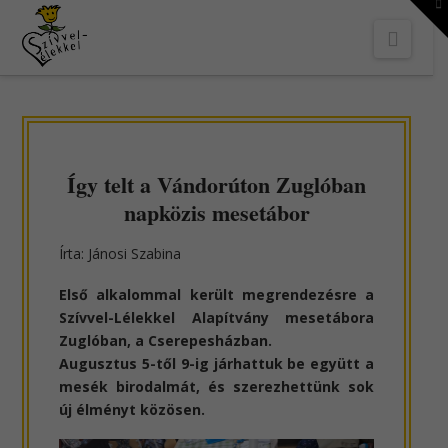
To
th
Navi
W
Így telt a Vándorúton Zuglóban
napközis mesetábor
Írta: Jánosi Szabina
Első alkalommal került megrendezésre a
Szívvel-Lélekkel Alapítvány mesetábora
Zuglóban, a Cserepesházban.
Augusztus 5-től 9-ig járhattuk be együtt a
mesék birodalmát, és szerezhettünk sok
új élményt közösen.