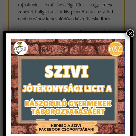
rajzoltunk, sokat beszélgettünk, vagy mese
zenéket hallgattunk. A kis pihenő után az adott
napi témához kapcsolódóan kézműveskedtünk.
Minden nap különböző tárgyakat készítettünk,
×
amiket a mesékben láttunk vagy éppen a
főhősünk használt.
Itt mindenki szabadjára engedhette a
fantáziáját, sok színes és egyedi alkotás készült,
amit délután haza is vihettünk magunkkal.
A kézműves foglalkozás után következtek a
csapatfeladatok. Olyan változatos, különböző
képességeket igénylő feladatokat állítottunk
össze, amik biztosították, hogy a csapatból
mindenki ki tudja venni a részét a játékokból.
Egész héten két csapatra osztva kellett ezeket a
feladatokat megoldanunk, ami nagyon jól
sikerült is. Külféle fejtörők, labirintusok,