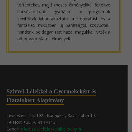
történteket, majd mesés élményekkel feltöltve
búcsúzkodtunk egymástól. A programok
segítettek kibontakoztatni a kreativitást és a
fantáziát, miközben új barátságok szövődtek.
Mindenki boldogan tért haza, magukkal vitték a
tábor varázslatos élményeit.
Szívvel-Lélekkel a Gyermekekért és
Fiatalokért Alapítvány
Levelezési cím: 1025 Budapest, Kavics utca 10.
Telefon: +36 70 414 4113
E-mail:
info@szivvellelekkelalapitvany.hu