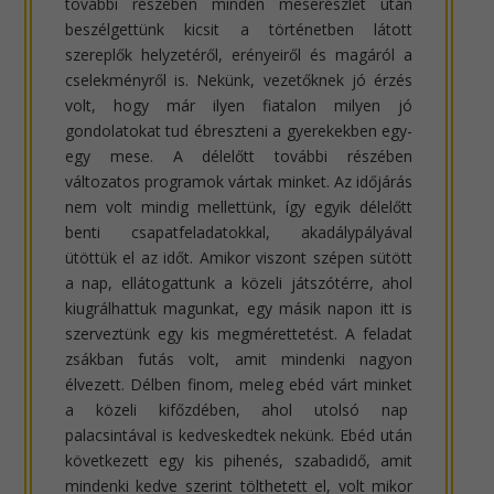
további részében minden meserészlet után
beszélgettünk kicsit a történetben látott
szereplők helyzetéről, erényeiről és magáról a
cselekményről is. Nekünk, vezetőknek jó érzés
volt, hogy már ilyen fiatalon milyen jó
gondolatokat tud ébreszteni a gyerekekben egy-
egy mese. A délelőtt további részében
változatos programok vártak minket. Az időjárás
nem volt mindig mellettünk, így egyik délelőtt
benti csapatfeladatokkal, akadálypályával
ütöttük el az időt. Amikor viszont szépen sütött
a nap, ellátogattunk a közeli játszótérre, ahol
kiugrálhattuk magunkat, egy másik napon itt is
szerveztünk egy kis megmérettetést. A feladat
zsákban futás volt, amit mindenki nagyon
élvezett. Délben finom, meleg ebéd várt minket
a közeli kifőzdében, ahol utolsó nap
palacsintával is kedveskedtek nekünk. Ebéd után
következett egy kis pihenés, szabadidő, amit
mindenki kedve szerint tölthetett el, volt mikor