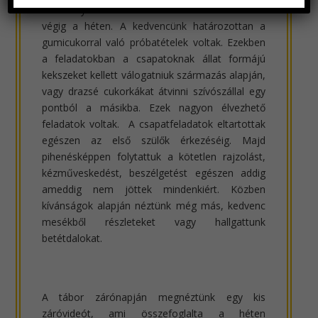
feladványok bekötött szemmel vezettek minket
végig a héten. A kedvencünk határozottan a
gumicukorral való próbatételek voltak. Ezekben
a feladatokban a csapatoknak állat formájú
kekszeket kellett válogatniuk származás alapján,
vagy drazsé cukorkákat átvinni szívószállal egy
pontból a másikba. Ezek nagyon élvezhető
feladatok voltak. A csapatfeladatok eltartottak
egészen az első szülők érkezéséig. Majd
pihenésképpen folytattuk a kötetlen rajzolást,
kézműveskedést, beszélgetést egészen addig
ameddig nem jöttek mindenkiért. Közben
kívánságok alapján néztünk még más, kedvenc
mesékből részleteket vagy hallgattunk
betétdalokat.
A tábor zárónapján megnéztünk egy kis
záróvideót, ami összefoglalta a héten