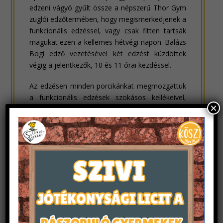
edzeni vágyó gyűlt össze a népszerű Thor Gym
zuglói edzőtermében, hogy megismerkedjenek a
funkcionális edzéssel, vagy csak fitten tartsák
magukat ezen a kellemes hétvégi napon. Balázs
Bogi edző vezetésével két edzést küzdöttek
végig a jelentkezők, 10 és 11 órai kezdéssel.
Az edzésen minden porcikánkat megmozgattuk
a funkcionális edzések szokásos kellékeivel,
×
mint kettlebell, kötél, TRX és különböző súlyok.
Az edzések kellemes hangulatban teltek, a
végére azért mindenki alaposan el is fáradt, de
jó szívvel mentek haza, hogy edzésükkel
támogattak egy jó ügyet is.
Köszönjük a
Thor Gym Zugló
nak, hogy teret
adtak az eseménynek! Nagyon hálásak vagyunk,
hogy ez a rendezvény létrejöhetett és a
felajánlásokon keresztül támogatni tudjuk a
rászoruló gyerekek táboroztatását.