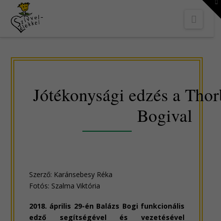
To
th
Navi
W
Jótékonysági edzés a Thor
Bogival
Szerző: Karánsebesy Réka
Fotós: Szalma Viktória
2018. április 29-én Balázs Bogi funkcionális
edző segítségével és vezetésével