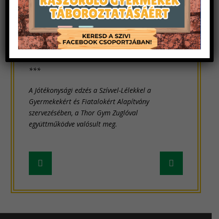
***
A Jótékonysági edzés a Szívvel-Lélekkel a
Gyermekekért és Fiatalokért Alapítvány
szervezésében, a Thor Gym Zuglóval
együttműködve valósult meg.
Frissebb
Régebbi
hír
hír