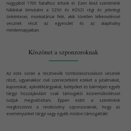
nagyjából 1700 fiatalhoz értünk el. Ezen kívül szeretnénk
hálánkat kimutatni a SZIVI és KÖSZI régi és jelenlegi
önkéntesei, munkatársai felé, akik töretlen lelkesedéssel
vesznek részt az egyesület és az alapítvány
mindennapjaiban.
Köszönet a szponzoroknak
Az este során a résztvevők tombolasorsoláson vesznek
részt, ugyanakkor civil szervezetként ezeket a jutalmakat,
kuponokat, ajándéktárgyakat, belépőket és bármilyen egyéb
tárgyi hozzájárulást csak támogatói közreműködéssel
tudjuk megvalósítani. Éppen ezért a szeretnénk
megköszönni a rendezvény szponzorainak, hogy az
eseményünket tárgyi vagy egyéb módon támogatták!