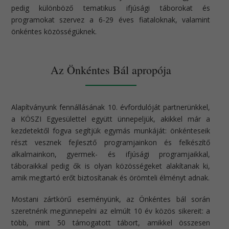
pedig különböző tematikus ifjúsági táborokat és
programokat szervez a 6-29 éves fiataloknak, valamint
önkéntes közösségüknek.
Az Önkéntes Bál apropója
Alapítványunk fennállásának 10. évfordulóját partnerünkkel,
a KÖSZI Egyesülettel együtt ünnepeljük, akikkel már a
kezdetektől fogva segítjük egymás munkáját: önkénteseik
részt vesznek fejlesztő programjainkon és felkészítő
alkalmainkon, gyermek- és ifjúsági programjaikkal,
táboraikkal pedig ők is olyan közösségeket alakítanak ki,
amik megtartó erőt biztosítanak és örömteli élményt adnak.
Mostani zártkörű eseményünk, az Önkéntes bál során
szeretnénk megünnepelni az elmúlt 10 év közös sikereit: a
több, mint 50 támogatott tábort, amikkel összesen