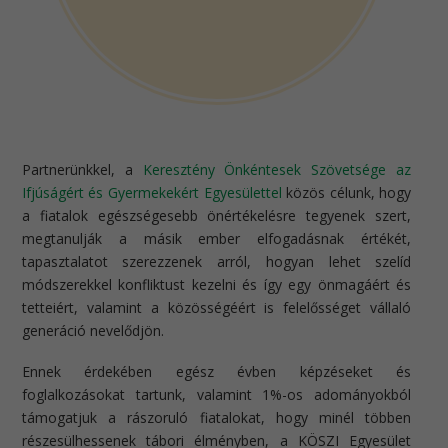
Partnerünkkel, a
Keresztény Önkéntesek Szövetsége az
Ifjúságért és Gyermekekért Egyesülettel
közös célunk, hogy
a fiatalok egészségesebb önértékelésre tegyenek szert,
megtanulják a másik ember elfogadásnak értékét,
tapasztalatot szerezzenek arról, hogyan lehet szelíd
módszerekkel konfliktust kezelni és így egy önmagáért és
tetteiért, valamint a közösségéért is felelősséget vállaló
generáció nevelődjön.
Ennek érdekében egész évben képzéseket és
foglalkozásokat tartunk, valamint 1%-os adományokból
támogatjuk a rászoruló fiatalokat, hogy minél többen
részesülhessenek tábori élményben, a KÖSZI Egyesület